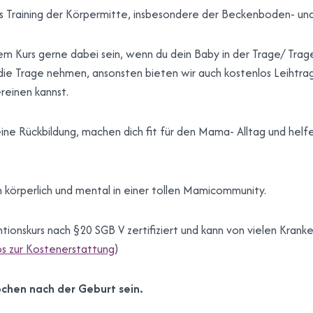
s Training der Körpermitte, insbesondere der Beckenboden- un
em Kurs gerne dabei sein, wenn du dein Baby in der Trage/ Trage
 die Trage nehmen, ansonsten bieten wir auch kostenlos Leihtra
einen kannst.
ne Rückbildung, machen dich fit für den Mama- Alltag und helf
h körperlich und mental in einer tollen Mamicommunity.
entionskurs nach §20 SGB V zertifiziert und kann von vielen Kran
s zur Kostenerstattung
)
ochen nach der Geburt sein.